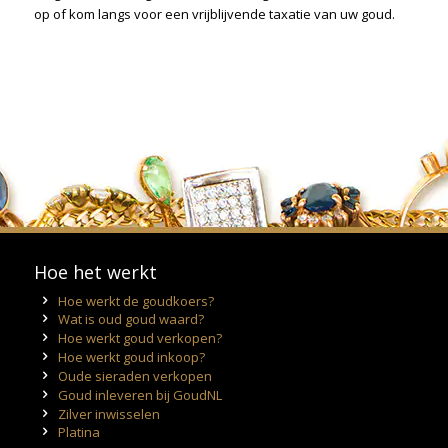
op of kom langs voor een vrijblijvende taxatie van uw goud.
Hoe het werkt
Hoe werkt de goudkoers?
Wat is oud goud waard?
Hoe werkt goud verkopen?
Hoe werkt goud inkoop?
Oude sieraden verkopen
Goud inleveren bij GoudNL
Zilver inwisselen
Platina