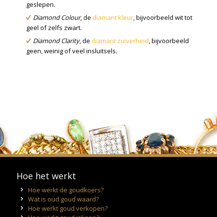
geslepen.
Diamond Colour
, de
diamant kleur
, bijvoorbeeld wit tot
geel of zelfs zwart.
Diamond Clarity
, de
diamant zuiverheid
, bijvoorbeeld
geen, weinig of veel insluitsels.
Hoe het werkt
Hoe werkt de goudkoers?
Wat is oud goud waard?
Hoe werkt goud verkopen?