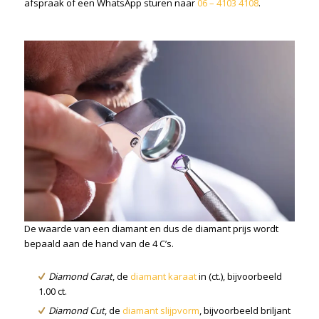
afspraak of een WhatsApp sturen naar
06 – 4103 4108
.
De waarde van een diamant en dus de diamant prijs wordt
bepaald aan de hand van de 4 C’s.
Diamond Carat
, de
diamant karaat
in (ct.), bijvoorbeeld
1.00 ct.
Diamond Cut
, de
diamant slijpvorm
, bijvoorbeeld briljant