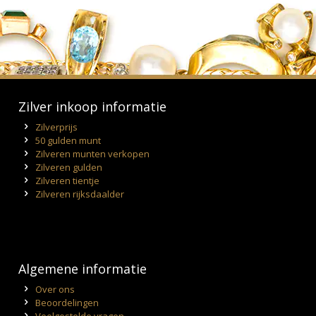
Zilver inkoop informatie
Zilverprijs
50 gulden munt
Zilveren munten verkopen
Zilveren gulden
Zilveren tientje
Zilveren rijksdaalder
Algemene informatie
Over ons
Beoordelingen
Veelgestelde vragen