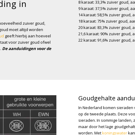
ding in
8 karaat: 33,3% zuiver goud, a
9 karaat: 37,5% zuiver goud, a
14 karaat: 58,5% zuiver goud, 
18 karaat: 75% zuiver goud, aa
hoeveelheid zuiver goud,
20 karaat: 83,3% zuiver goud, 
goud moet altijd worden
21,6 karaat: 90% zuiver goud, 
ud
geeft hierbij aan hoeveel
22 karaat: 91,6% zuiver goud, 
staat voor zuiver goud ofwel
n.
De aanduidingen voor de
Goudgehalte aandui
In Nederland komen sieraden 
op de tweede plaats. Deze voo
sieraden. In sommige landen, z
maar door het lage goudgehal
worden. Met
koningswater
kan