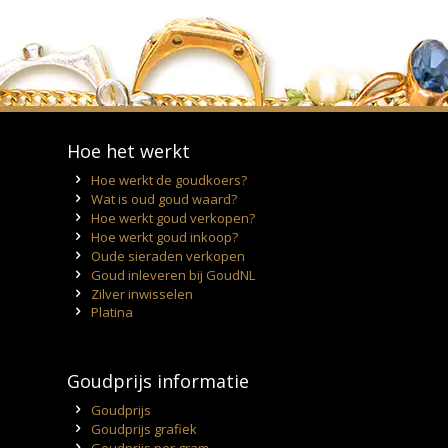
Hoe het werkt
Hoe werkt de goudkoers?
Wat is oud goud waard?
Hoe werkt goud verkopen?
Hoe werkt goud inkoop?
Oude sieraden verkopen
Goud inleveren bij GoudNL
Zilver inwisselen
Platina
Goudprijs informatie
Goudprijs
Goudprijs grafiek
Goudprijs per gram