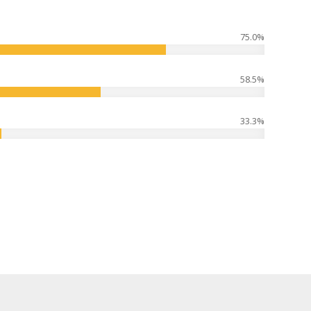
75.0
%
58.5
%
33.3
%