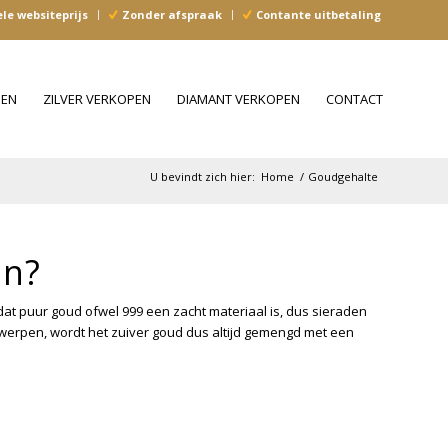
e websiteprijs
Zonder afspraak
Contante uitbetaling
PEN
ZILVER VERKOPEN
DIAMANT VERKOPEN
CONTACT
U bevindt zich hier:
Home
/
Goudgehalte
en?
dat puur goud ofwel 999 een zacht materiaal is, dus sieraden
erpen, wordt het zuiver goud dus altijd gemengd met een