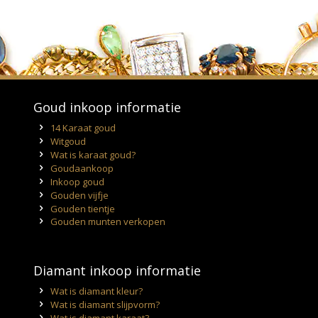
Goud inkoop informatie
14 Karaat goud
Witgoud
Wat is karaat goud?
Goudaankoop
Inkoop goud
Gouden vijfje
Gouden tientje
Gouden munten verkopen
Diamant inkoop informatie
Wat is diamant kleur?
Wat is diamant slijpvorm?
Wat is diamant karaat?